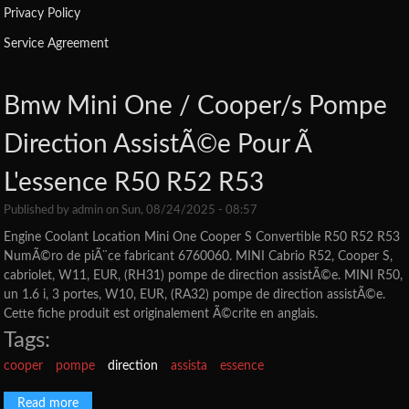
Privacy Policy
Service Agreement
Bmw Mini One / Cooper/s Pompe
Direction AssistÃ©e Pour Ã
L'essence R50 R52 R53
Published by
admin
on Sun, 08/24/2025 - 08:57
Engine Coolant Location Mini One Cooper S Convertible R50 R52 R53
NumÃ©ro de piÃ¨ce fabricant 6760060. MINI Cabrio R52, Cooper S,
cabriolet, W11, EUR, (RH31) pompe de direction assistÃ©e. MINI R50,
un 1.6 i, 3 portes, W10, EUR, (RA32) pompe de direction assistÃ©e.
Cette fiche produit est originalement Ã©crite en anglais.
Tags:
cooper
pompe
direction
assista
essence
Read more
about Bmw Mini One / Cooper/s Pompe Direction