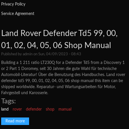
Privacy Policy
Service Agreement
Land Rover Defender Td5 99, 00,
01, 02, 04, 05, 06 Shop Manual
Published by
admin
on Sun, 04/09/2023 - 08:43
Building a 1 211 ratio LT230Q for a Defender Td5 from a Discovery 1
or 2 Part 1 Doromey, seit 30 Jahren die gute Wahl für technische
Automobil-Literatur! Über die Benutzung des Handbuches. Land rover
defender td5 99, 00, 01, 02, 04, 05, 06 shop manual this item can be
shipped worldwide. Reparatur- und Wartungsarbeiten für Motor,
Fahrgestell und Karosserie.
Tags:
land
rover
defender
shop
manual
Read more
about Land Rover Defender Td5 99, 00, 01, 02, 04, 05, 06
Shop Manual